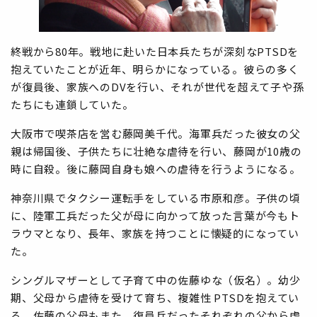
終戦から80年。戦地に赴いた日本兵たちが深刻なPTSDを
抱えていたことが近年、明らかになっている。彼らの多く
が復員後、家族へのDVを行い、それが世代を超えて子や孫
たちにも連鎖していた。
大阪市で喫茶店を営む藤岡美千代。海軍兵だった彼女の父
親は帰国後、子供たちに壮絶な虐待を行い、藤岡が10歳の
時に自殺。後に藤岡自身も娘への虐待を行うようになる。
神奈川県でタクシー運転手をしている市原和彦。子供の頃
に、陸軍工兵だった父が母に向かって放った言葉が今もト
ラウマとなり、長年、家族を持つことに懐疑的になってい
た。
シングルマザーとして子育て中の佐藤ゆな（仮名）。幼少
期、父母から虐待を受けて育ち、複雑性 PTSDを抱えてい
る。佐藤の父母もまた、復員兵だったそれぞれの父から虐