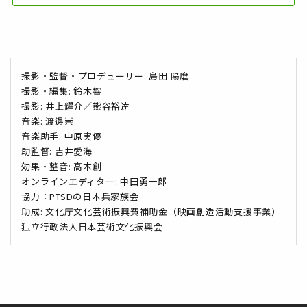
撮影・監督・プロデューサー: 島田 陽磨
撮影・編集: 鈴木響
撮影: 井上耀介／熊谷裕達
音楽: 渡邊崇
音楽助手: 中原実優
助監督: 吉井愛海
効果・整音: 高木創
オンラインエディター: 中田勇一郎
協力：PTSDの日本兵家族会
助成: 文化庁文化芸術振興費補助金（映画創造活動支援事業）
独立行政法人日本芸術文化振興会