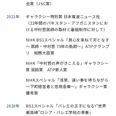
会賞（JSC賞）
2021年
ギャラクシー特別賞 日本電波ニュース社
（22年間のパキスタン・アフガニスタンにお
ける中村哲医師の取材と番組制作に対して）
NHK BS1スペシャル「良心を束ねて河となす
～ 医師・中村哲 73年の軌跡～」ATPグランプ
リ 総務大臣賞
NHK「中村哲の声がきこえる」ギャラクシー
賞 奨励賞 ATP新人賞
NHKスペシャル「浅草、遠い春を待ちながら
～下町経営者と信用金庫～」ギャラクシー賞
優秀賞
2020年
BS1スペシャル「バレエの王子になる!“世界
最高峰”ロシア・バレエ学校の青春」