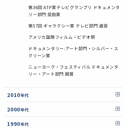
第36回 ATP賞テレビグランプリ ドキュメンタ
リー部門 奨励賞
第57回 ギャラクシー賞 テレビ部門 選奨
アメリカ国際フィルム・ビデオ祭
ドキュメンタリー:アート部門・シルバー・ス
クリーン賞
ニューヨーク・フェスティバル ドキュメンタ
リー・アート部門 銅賞
2010
年代
2019年
NHK ETV特集「武器ではなく 命の水を」
2000
年代
（再放送）
2006年
テレビ朝日・サンデープロジェクト「シリー
1990
放送人の会グランプリ準グランプリ
年代
ズ言論は大丈夫か～共謀罪～」ＪＣＪ賞