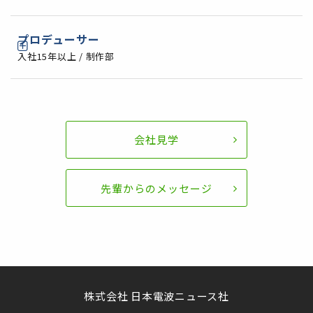
プロデューサー
入社15年以上 / 制作部
10:30
社外で打ち合わせ
この日は家から顧客のオフィスに直行。先輩社員
と合流し、打ち合わせに参加。
10:00
出社
会社見学
一日のはじまりはメールの確認から。取材の手配
12:00
昼食
から、新しく始まる企画のスケジュールの調整ま
先輩からのメッセージ
会社に戻りながら食事。
で。制作現場を支えるために欠かせません。
13:00
会社に到着
11:00
企画打ち合わせ
会社に戻り、メール等をチェック。社内で相談し
ディレクターが提案した企画を精査します。普通
た結果、ある民主団体の活動を紹介する映像のデ
は企画段階で何度も修正を重ねるものですが、場
株式会社 日本電波ニュース社
ィレクターを担当することに。
合によってはすぐにGOになることも。