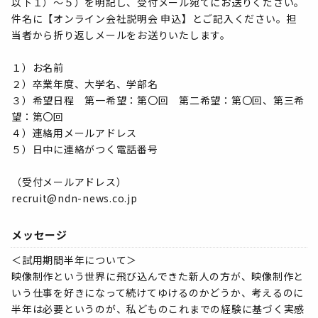
以下１）～５）を明記し、受付メール宛てにお送りください。
件名に【オンライン会社説明会 申込】とご記入ください。担
当者から折り返しメールをお送りいたします。
１）お名前
２）卒業年度、大学名、学部名
３）希望日程 第一希望：第〇回 第二希望：第〇回、第三希
望：第〇回
４）連絡用メールアドレス
５）日中に連絡がつく電話番号
（受付メールアドレス）
recruit@ndn-news.co.jp
メッセージ
＜試用期間半年について＞
映像制作という世界に飛び込んできた新人の方が、映像制作と
いう仕事を好きになって続けてゆけるのかどうか、考えるのに
半年は必要というのが、私どものこれまでの経験に基づく実感