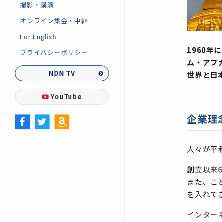
撮影・講演
オンライン集会・中継
For English
1960
プライバシーポリシー
ム・アフ
NDN TV
世界と日
YouTube
企業理
人々が平
創立以来
また、こ
を入れて
インター