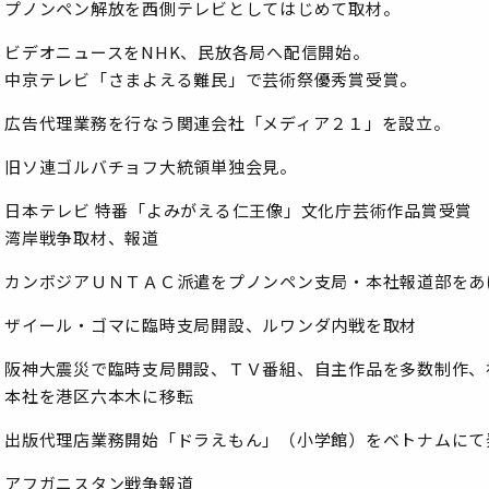
プノンペン解放を西側テレビとしてはじめて取材。
ビデオニュースをNHK、民放各局へ配信開始。
中京テレビ「さまよえる難民」で芸術祭優秀賞受賞。
広告代理業務を行なう関連会社「メディア２１」を設立。
旧ソ連ゴルバチョフ大統領単独会見。
日本テレビ 特番「よみがえる仁王像」文化庁芸術作品賞受賞
湾岸戦争取材、報道
カンボジアＵＮＴＡＣ派遣をプノンペン支局・本社報道部をあ
ザイール・ゴマに臨時支局開設、ルワンダ内戦を取材
阪神大震災で臨時支局開設、ＴＶ番組、自主作品を多数制作、
本社を港区六本木に移転
出版代理店業務開始「ドラえもん」（小学館）をベトナムにて
アフガニスタン戦争報道