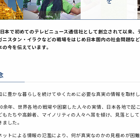
年に日本で初めてのテレビニュース通信社として創立されて以来、
ガニスタン・イラクなどの戦場をはじめ日本国内の社会問題な
本の今を伝えています。
念
和に豊かな暮らしを続けてゆくために必要な真実の情報を取材
60余年、世界各地の戦場や困窮した人々の実情、日本各地で起
どもたちや高齢者、マイノリティの人々へ耳を傾け、見落として
きました。
ネットによる情報の氾濫により、何が真実なのかの見極めが困難