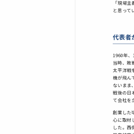
「現場主
と思って
代表者
1960
当時、敗
太平洋戦
機が飛ん
ないまま
戦後の日
て会社を
創業した
心に取材
した。西