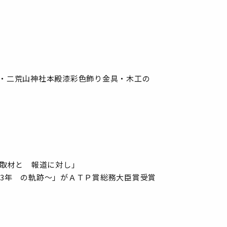
・二荒山神社本殿漆彩色飾り金具・木工の
の取材と 報道に対し」
 73年 の軌跡～」がＡＴＰ賞総務大臣賞受賞