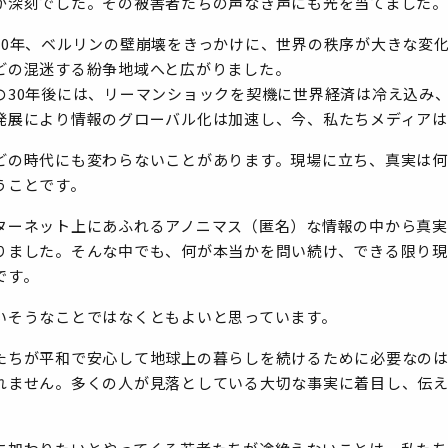
が深刻でした。その被害者たちの声なき声にも光を当てました。
30年、ベルリンの壁崩壊をきっかけに、世界の秩序が大きな変
どの混迷する紛争地域へと広がりました。
の30年後には、リーマンショックを契機に世界経済は冷え込み
発展により情報のグローバル化は加速し、今、私たちメディアは
どの時代にも変わらないことがあります。現場に立ち、真実は何
うことです。
ターネット上にあふれるアノニマス（匿名）な情報の中から真
りました。そんな中でも、何が本当かを問い続け、できる限り
です。
いそうなことではなくともよいと思っています。
たちが平和で安心して地球上の暮らしを続けるために必要なの
れません。多くの人が見落としている大切な事実に着目し、伝