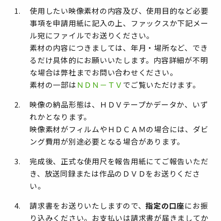
使用したい映像素材の内容及び、使用目的など必要
事項を申請用紙に記入の上、ファックスか下記メー
ル宛にファイルでお送りください。
素材の内容につきましては、年月・場所など、でき
るだけ具体的にお願いいたします。内容詳細が不明
な場合は弊社までお問い合わせください。
素材の一部は
ＮＤＮ－ＴＶ
でご覧いただけます。
映像の納品形態は、ＨＤＶテープかデータか、いず
れかとなります。
映像素材がフィルムやＨＤＣＡＭの場合には、ダビ
ング費用が別途必要となる場合があります。
完成後、正式な使用尺を報告用紙にてご報告いただ
き、放送同録または作品のＤＶＤをお送りくださ
い。
請求書をお送りいたしますので、
指定の口座
にお振
り込みください。お支払いは請求書が届きましてか