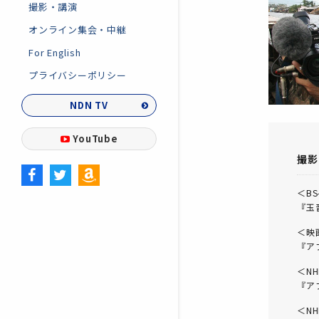
撮影・講演
オンライン集会・中継
For English
プライバシーポリシー
NDN TV
YouTube
撮影
＜BS
『玉
＜映画
『ア
＜NH
『ア
＜NH