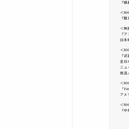
『蜂
＜NH
『緊
＜映
『ア
日本
＜NH
『武
全日
ニュ
放送
＜NH
「Vie
アメ
＜NH
『中