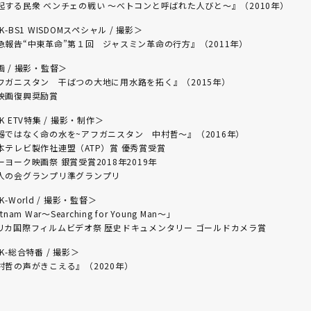
起する民衆 ベンチェの戦い ～べトコンと呼ばれた人びと～』（2010年）
K-BS1 WISDOMスペシャル / 撮影＞
急報告“中東革命”第１回 ジャスミン革命の行方』（2011年）
画 / 撮影・監督＞
フガニスタン 干ばつの大地に用水路を拓く』（2015年）
映画復興奨励賞
K ETV特集 / 撮影・制作＞
器ではなく命の水を~アフガニスタン 中村哲～』（2016年）
本テレビ製作社連盟（ATP）賞 優秀賞受賞
ーヨーク映画祭 銀賞受賞2018年2019年
人の会グランプリ準グランプリ
K-World / 撮影・監督＞
tnam War～Searching for Young Man～」
リカ国際フィルムビデオ祭 歴史ドキュメンタリー ゴールドカメラ賞
K-総合特番 / 撮影＞
村哲の声がきこえる』（2020年）