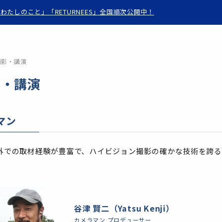
わたしのこと」「RETURNEES」全国順次公開中！
撮影・講演
影・講演
マン
外での取材経験が豊富で、ハイビジョン撮影の確かな技術を誇る
谷津 賢二（Yatsu Kenji）
カメラマン プロデューサー