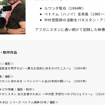
ルワンダ駐在（1994年）
ベトナム（ハノイ）支局長（1995～1
中村哲医師の活動をパキスタン・アフガ
アフガニスタンに通い続けて記録した映像
・制作作品
-i / 撮影＞
音放送を死守せよ! ～異なる目的に命をかけた二人～』（2006年）
 / 撮影＞
フガンに命の水を ～ペシャワール会26年目の闘い～』（2009年）
K ETV特集 / 撮影・制作＞
フガニスタン 永久支援のために ～中村哲 次世代へのプロジェクト～』（2010
K-BS1 シリーズ ベトナム戦争50年 / 撮影＞