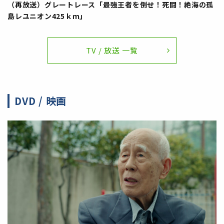
（再放送）グレートレース「最強王者を倒せ！死闘！絶海の孤
島レユニオン425ｋｍ」
TV / 放送 一覧
DVD / 映画