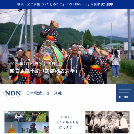
映画「父と家族とわたしのこと」「RETURNEES」全国順次公開中！
2026年7月21日(火),25日(土)
新日本風土記「馬駆ける岩手」
MENU