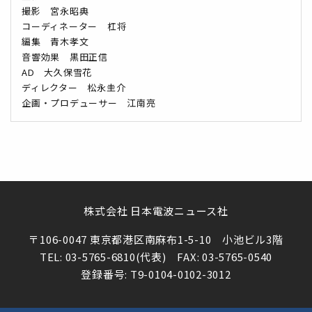
撮影 宮永昭典
コーディネーター 杠将
編集 青木孝文
音響効果 黒田正信
AD 大久保雪花
ディレクター 松永圭介
企画・プロデューサー 江南亮
株式会社 日本電波ニュース社
〒106-0047 東京都港区南麻布1-5-10 小池ビル3階
TEL: 03-5765-6810(代表) FAX: 03-5765-0540
登録番号: T9-0104-0102-3012