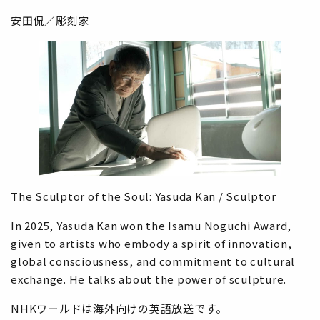
安田侃／彫刻家
The Sculptor of the Soul: Yasuda Kan / Sculptor
In 2025, Yasuda Kan won the Isamu Noguchi Award,
given to artists who embody a spirit of innovation,
global consciousness, and commitment to cultural
exchange. He talks about the power of sculpture.
NHKワールドは海外向けの英語放送です。