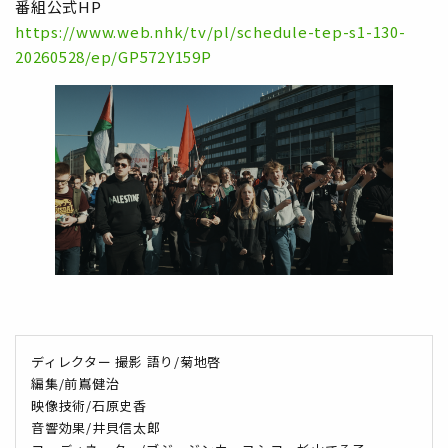
番組公式HP
https://www.web.nhk/tv/pl/schedule-tep-s1-130-
20260528/ep/GP572Y159P
ディレクター 撮影 語り/菊地啓
編集/前嶌健治
映像技術/石原史香
音響効果/井貝信太郎