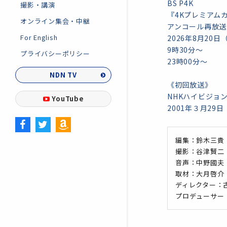
BS P4K
撮影・講演
『4Kプレミアム
オンライン集会・中継
アンコール再放送
For English
2026年8月20日
9時30分～
プライバシーポリシー
23時00分～
NDN TV
《初回放送》
NHKハイビジョ
YouTube
2001年３月29日
編集：鈴木三貴
撮影：谷津賢二
音声：中野國夫
取材：大月啓介
ディレクター：
プロデューサー