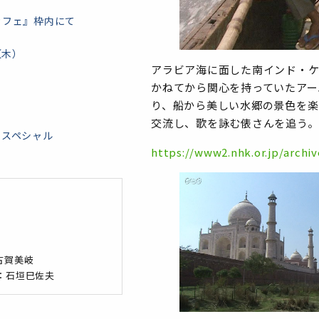
カフェ』枠内にて
（木）
アラビア海に面した南インド・
かねてから関心を持っていたアー
り、船から美しい水郷の景色を楽
交流し、歌を詠む俵さんを追う。
ンスペシャル
https://www2.nhk.or.jp/archi
古賀美岐
：石垣巳佐夫