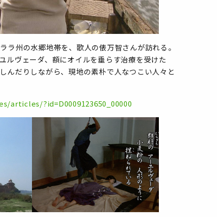
ケララ州の水郷地帯を、歌人の俵万智さんが訪れる。
ユルヴェーダ、額にオイルを垂らす治療を受けた
しんだりしながら、現地の素朴で人なつこい人々と
ves/articles/?id=D0009123650_00000