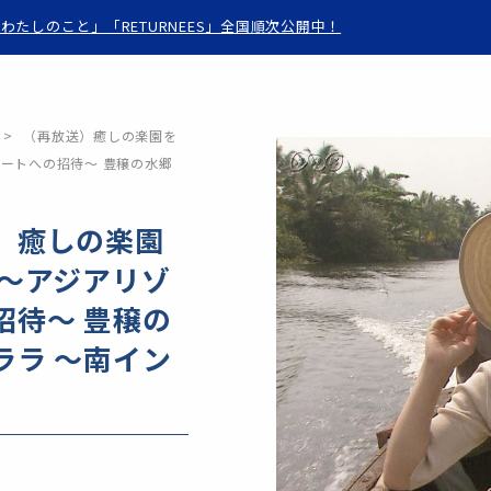
わたしのこと」「RETURNEES」全国順次公開中！
（再放送）癒しの楽園を
ゾートへの招待～ 豊穣の水郷
～
）癒しの楽園
 ～アジアリゾ
招待～ 豊穣の
ララ ～南イン