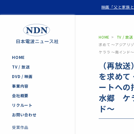
映画「父と家族と
HOME
TV / 放送
求めて ～アジアリ
ケララ ～南インド
HOME
（再放送
TV / 放送
を求めて
DVD / 映画
ートへの
事業内容
水郷 ケ
会社概要
リクルート
ド～
お問い合わせ
受賞作品